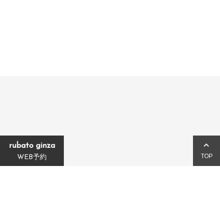
2
rubato ginza
TOP
WEB予約