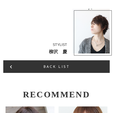
STYLIST
柳沢 慶
BACK LIST
RECOMMEND