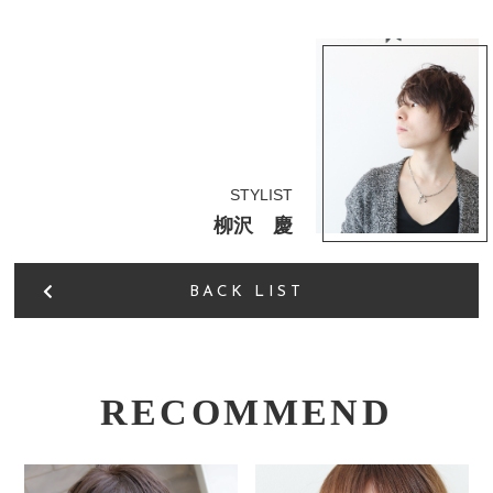
STYLIST
柳沢 慶
BACK LIST
RECOMMEND